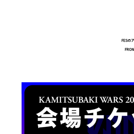
FES
FR