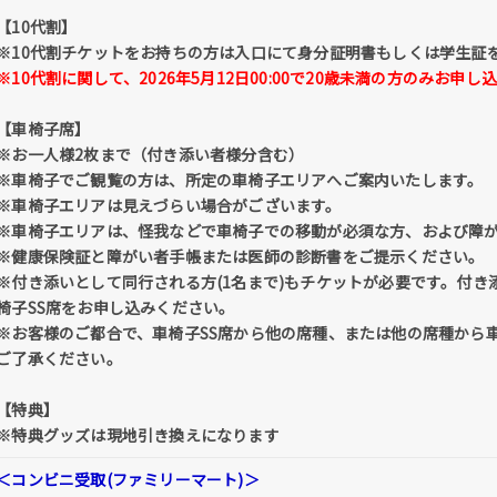
【10代割】
※10代割チケットをお持ちの方は入口にて身分証明書もしくは学生証
※10代割に関して、2026年5月12日00:00で20歳未満の方のみお申
【車椅子席】
※お一人様2枚まで（付き添い者様分含む）
※車椅子でご観覧の方は、所定の車椅子エリアへご案内いたします。
※車椅子エリアは見えづらい場合がございます。
※車椅子エリアは、怪我などで車椅子での移動が必須な方、および障
※健康保険証と障がい者手帳または医師の診断書をご提示ください。
※付き添いとして同行される方(1名まで)もチケットが必要です。付き
椅子SS席をお申し込みください。
※お客様のご都合で、車椅子SS席から他の席種、または他の席種から
ご了承ください。
【特典】
※特典グッズは現地引き換えになります
＜コンビニ受取(ファミリーマート)＞