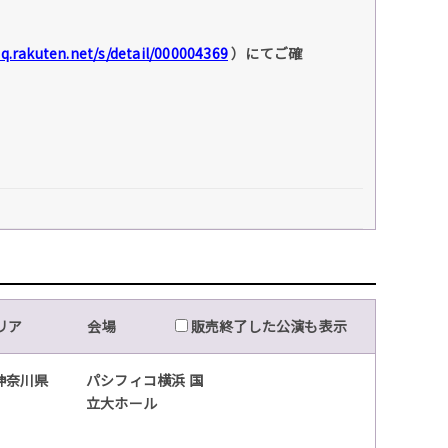
faq.rakuten.net/s/detail/000004369
）にてご確
。
リア
会場
販売終了した公演も表示
神奈川県
パシフィコ横浜 国
立大ホール